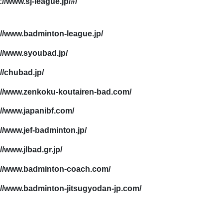
://www.sj-league.jp/#/
://www.badminton-league.jp/
://www.syoubad.jp/
://chubad.jp/
://www.zenkoku-koutairen-bad.com/
://www.japanibf.com/
://www.jef-badminton.jp/
//www.jlbad.gr.jp/
://www.badminton-coach.com/
://www.badminton-jitsugyodan-jp.com/