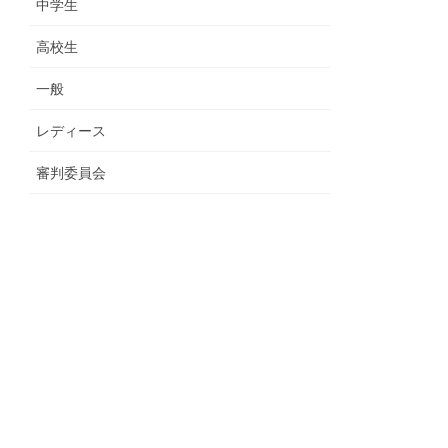
中学生
高校生
一般
レディース
審判委員会