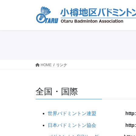
コ
ナ
ン
ビ
テ
ゲ
ン
ー
ツ
シ
に
ョ
移
ン
動
に
移
HOME
リンク
動
全国・国際
世界バドミントン連盟
http
日本バドミントン協会
http