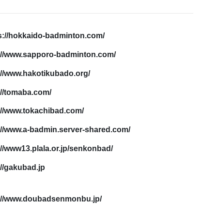
s://hokkaido-badminton.com/
://www.sapporo-badminton.com/
://www.hakotikubado.org/
://tomaba.com/
://www.tokachibad.com/
://www.a-badmin.server-shared.com/
://www13.plala.or.jp/senkonbad/
://gakubad.jp
://www.doubadsenmonbu.jp/