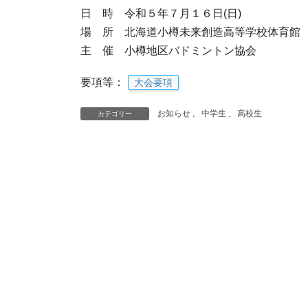
日 時 令和５年７月１６日(日)
場 所 北海道小樽未来創造高等学校体育館
主 催 小樽地区バドミントン協会
要項等：
大会要項
お知らせ
、
中学生
、
高校生
カテゴリー