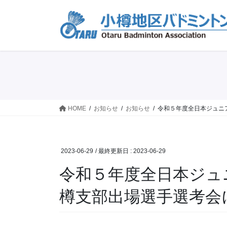
コ
ナ
ン
ビ
テ
ゲ
ン
ー
ツ
シ
に
ョ
移
ン
動
に
移
HOME
お知らせ
お知らせ
令和５年度全日本ジュニ
動
2023-06-29
/ 最終更新日 :
2023-06-29
令和５年度全日本ジュ
樽支部出場選手選考会