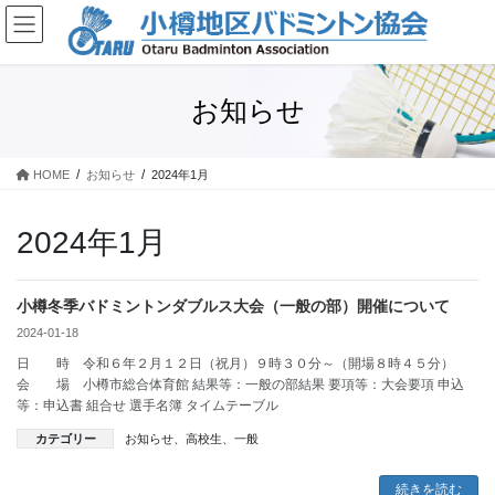
コ
ナ
ン
ビ
テ
ゲ
ン
ー
ツ
シ
お知らせ
に
ョ
移
ン
動
に
HOME
お知らせ
2024年1月
移
動
2024年1月
小樽冬季バドミントンダブルス大会（一般の部）開催について
2024-01-18
日 時 令和６年２月１２日（祝月）９時３０分～（開場８時４５分）
会 場 小樽市総合体育館 結果等：一般の部結果 要項等：大会要項 申込
等：申込書 組合せ 選手名簿 タイムテーブル
カテゴリー
お知らせ
、
高校生
、
一般
続きを読む