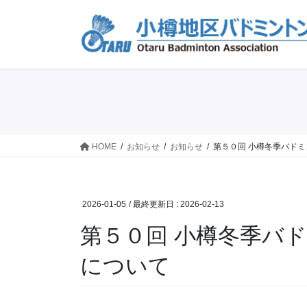
コ
ナ
ン
ビ
テ
ゲ
ン
ー
ツ
シ
に
ョ
移
ン
動
に
移
HOME
お知らせ
お知らせ
第５０回 小樽冬季バド
動
2026-01-05
/ 最終更新日 :
2026-02-13
第５０回 小樽冬季バ
について