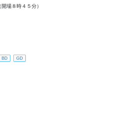
（開場８時４５分）
BD
GD