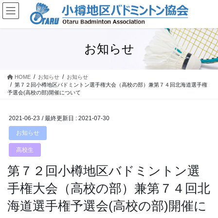
コ
ナ
ン
ビ
テ
ゲ
ン
ー
ツ
シ
お知らせ
に
ョ
移
ン
動
に
HOME
お知らせ
お知らせ
第７２回小樽地区バドミントン選手権大会（高校の部）兼第７４回北海道選手権
移
予選会(高校の部)開催について
動
2021-06-23
/ 最終更新日 :
2021-07-30
お知らせ
高校生
第７２回小樽地区バドミントン選
手権大会（高校の部）兼第７４回北
海道選手権予選会(高校の部)開催に