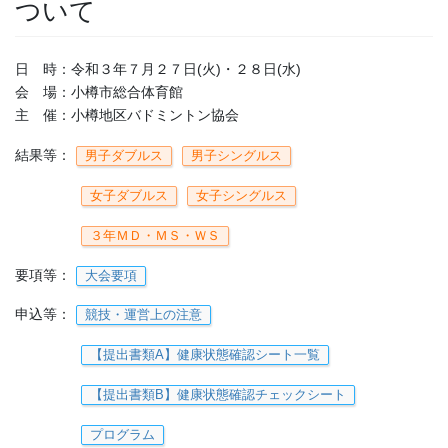
ついて
日 時：令和３年７月２７日(火)・２８日(水)
会 場：小樽市総合体育館
主 催：小樽地区バドミントン協会
結果等：
男子ダブルス
男子シングルス
女子ダブルス
女子シングルス
３年ＭＤ・ＭＳ・ＷＳ
要項等：
大会要項
申込等：
競技・運営上の注意
【提出書類A】健康状態確認シート一覧
【提出書類B】健康状態確認チェックシート
プログラム