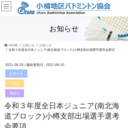
コ
ナ
ン
ビ
テ
ゲ
ン
ー
ツ
シ
お知らせ
に
ョ
移
ン
動
に
HOME
お知らせ
お知らせ
令和３年度全日本ジュニア(南北海道ブロック)小樽支部出場選手選考会要項
移
動
2021-06-29
/ 最終更新日 :
2021-08-10
お知らせ
中学生
高校生
令和３年度全日本ジュニア(南北海
道ブロック)小樽支部出場選手選考
会要項