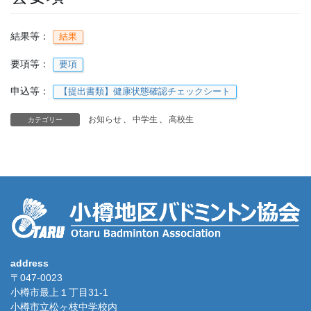
結果等：
結果
要項等：
要項
申込等：
【提出書類】健康状態確認チェックシート
お知らせ
、
中学生
、
高校生
カテゴリー
address
〒047-0023
小樽市最上１丁目31-1
小樽市立松ヶ枝中学校内