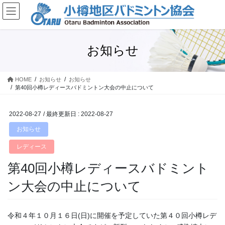
コ
ナ
ン
ビ
テ
ゲ
ン
ー
ツ
シ
お知らせ
に
ョ
移
ン
動
に
HOME
お知らせ
お知らせ
第40回小樽レディースバドミントン大会の中止について
移
動
2022-08-27
/ 最終更新日 :
2022-08-27
お知らせ
レディース
第40回小樽レディースバドミント
ン大会の中止について
令和４年１０月１６日(日)に開催を予定していた第４０回小樽レデ