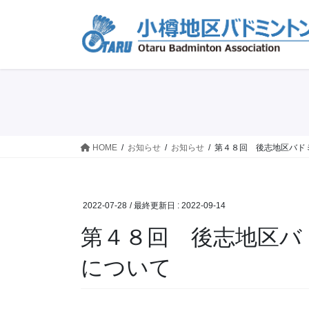
コ
ナ
ン
ビ
テ
ゲ
ン
ー
ツ
シ
に
ョ
移
ン
動
に
移
HOME
お知らせ
お知らせ
第４８回 後志地区バド
動
2022-07-28
/ 最終更新日 :
2022-09-14
第４８回 後志地区バ
について