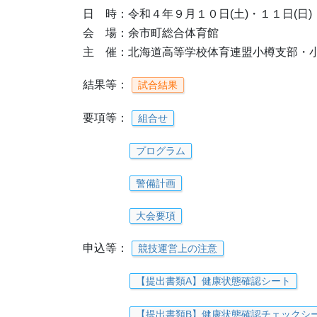
日 時：令和４年９月１０日(土)・１１日(日)
会 場：余市町総合体育館
主 催：北海道高等学校体育連盟小樽支部・
結果等：
試合結果
要項等：
組合せ
プログラム
警備計画
大会要項
申込等：
競技運営上の注意
【提出書類A】健康状態確認シート
【提出書類B】健康状態確認チェックシ